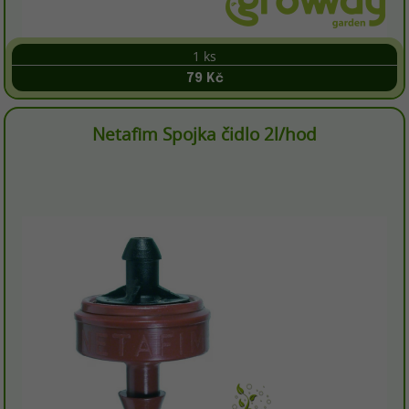
1 ks
79 Kč
Netafim Spojka čidlo 2l/hod