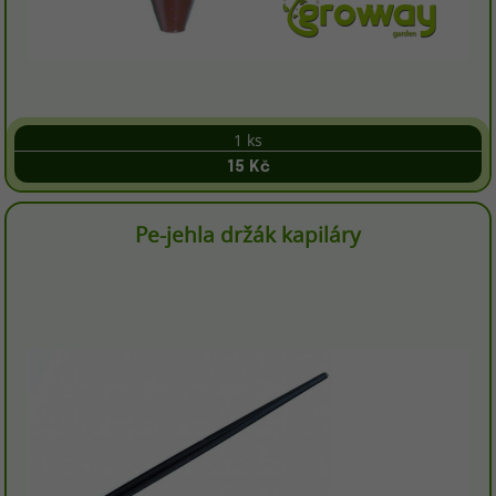
1 ks
15 Kč
Pe-jehla držák kapiláry