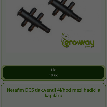
1 ks
10 Kč
Netafim DCS tlak.ventil 4l/hod mezi hadici a
kapiláru