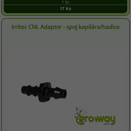
1 ks
17 Kč
Irritec CNL Adaptor - spoj kapilára/hadice