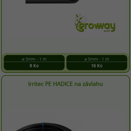
⌀ 3mm - 1 m
⌀ 5mm - 1 m
8 Kč
16 Kč
Irritec PE HADICE na závlahu