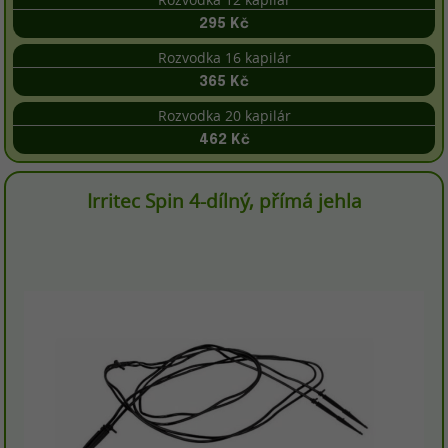
295 Kč
Rozvodka 16 kapilár
365 Kč
Rozvodka 20 kapilár
462 Kč
Irritec Spin 4-dílný, přímá jehla