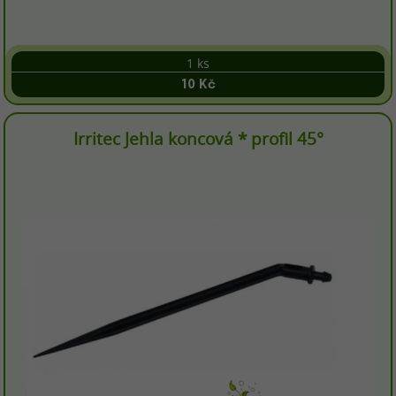
1 ks
10 Kč
Irritec Jehla koncová * profil 45°