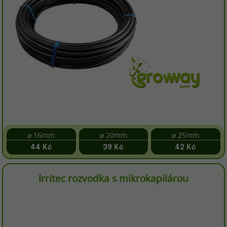
⌀ 16mm
⌀ 20mm
⌀ 25mm
44 Kč
39 Kč
42 Kč
Irritec rozvodka s mikrokapilárou