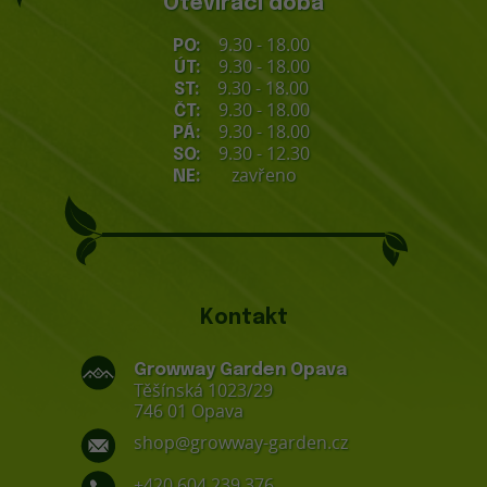
Otevírací doba
9.30 - 18.00
PO:
9.30 - 18.00
ÚT:
9.30 - 18.00
ST:
9.30 - 18.00
ČT:
9.30 - 18.00
PÁ:
9.30 - 12.30
SO:
zavřeno
NE:
Kontakt
Growway Garden Opava
Těšínská 1023/29
746 01 Opava
shop@growway-garden.cz
+420 604 239 376