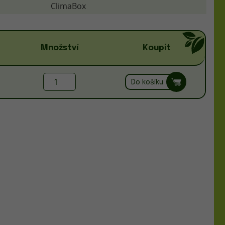
ClimaBox
Množství
Koupit
Do košíku