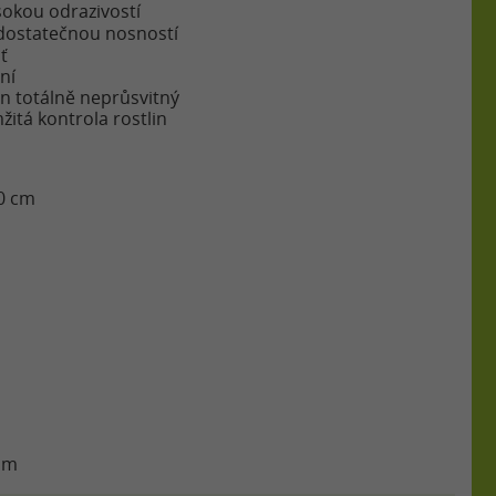
sokou odrazivostí
dostatečnou nosností
ť
ní
an totálně neprůsvitný
žitá kontrola rostlin
0 cm
á
 mm