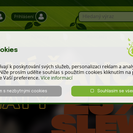
Přihlášení
a
Novinky
Kontakty
okies
vají k poskytování svých služeb, personalizaci reklam a ana
Níže prosím udělte souhlas s použitím cookies kliknutím na p
le Vaší preference.
Více informací
m s nezbytnými cookies
Souhlasím se vše