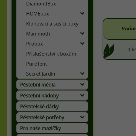
DiamondBox
HOMEbox
Klonovací a sušící boxy
Varia
Mammoth
Probox
1 k
Příslušenství k boxům
PureTent
Secret Jardin
Pěstební média
Půdní doplňky a obohacovače
Pěstební nádoby
Pěstitelské dárky
Pěstitelské potřeby
Rozprašovače a postřikovače
Pro naše mazlíčky