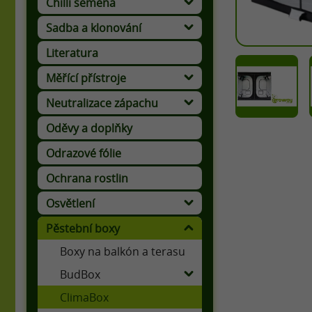
Chilli semena
Sadba a klonování
Sadbovací kostky a média
Literatura
Měřící přístroje
Kalibrační a udržovací roztoky
Neutralizace zápachu
Oděvy a doplňky
Odrazové fólie
Ochrana rostlin
Osvětlení
Pěstební boxy
Boxy na balkón a terasu
BudBox
ClimaBox