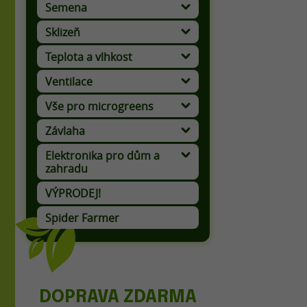
Semena
Aromatické a léčivé rostliny
Sklizeň
Teplota a vlhkost
Ventilace
Aktivní uhlí a filtrační tkanina
Vše pro microgreens
Výživa a ochrana microgreens
Závlaha
Elektronika pro dům a
zahradu
Lapače hmyzu a odháněče ptáků
VÝPRODEJ!
Spider Farmer
DOPRAVA ZDARMA