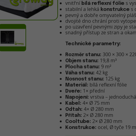
vnitřní
s vy
bílá reflexní fólie
stabilní a lehká
s 
konstrukce
pevný a dobře omyvatelný pláš
dvojité dno chrání proti vytope
po uzavření pevnými zipy je st
snadný přístup ze stran a okam
Technické parametry:
300 × 300 × 22
Rozměr stanu:
19,8 m³
Objem stanu:
9 m²
Plocha stanu:
42 kg
Váha stanu:
125 kg
Nosnost stanu:
bílá reflexní fólie
Materiál:
1× přední
Dveře:
vrstva – jednoduch
Napojení:
4× Ø 75 mm
Kabel:
4× Ø 280 mm
Odtah:
2× Ø 280 mm
Přítah:
2× Ø 280 mm
Cooltube:
ocel, Ø tyče 19
Konstrukce: