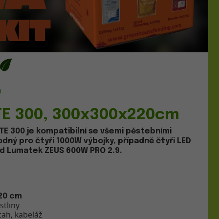
m
TE 300, 300x300x220cm
E 300 je kompatibilní se všemi pěstebními
ný pro čtyři 1000W výbojky, případně čtyři LED
lad Lumatek ZEUS 600W PRO 2.9.
220 cm
stliny
tah, kabeláž