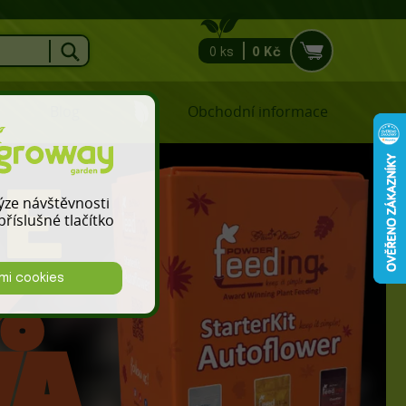
0 ks
0 Kč
Blog
Obchodní informace
lýze návštěvnosti
říslušné tlačítko
mi cookies