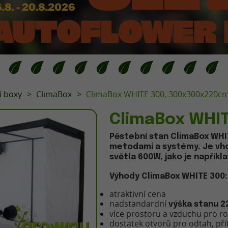
í boxy
ClimaBox
ClimaBox WHITE 300, 300x300x220c
ClimaBox WHI
Pěstební stan ClimaBox WHIT
metodami a systémy. Je vhod
světla 600W, jako je napřík
Výhody ClimaBox WHITE 300:
atraktivní cena
nadstandardní
výška stanu 
více prostoru a vzduchu pro ro
dostatek otvorů pro odtah, pří