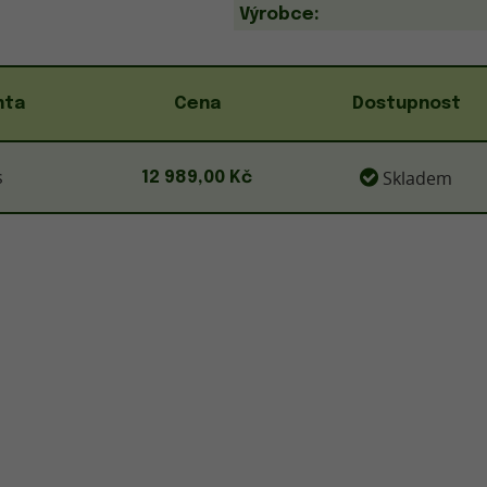
Výrobce:
nta
Cena
Dostupnost
s
Skladem
12 989,00 Kč