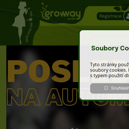
Registrace
Naše provozovn
Soubory Co
Tyto stránky použí
soubory cookies. 
s typem použití d
Souhlasí