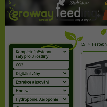
CS
Pěstebn
Kompletní pěstební
sety pro 3 rostliny
CO2
Digitální váhy
Extrakce a lisování
Hnojiva
Hydroponie, Aeroponie