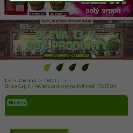
CS
Závlaha
Ostatní
Grow Cap 6 - zavlažovací kryt na květináč 15x15cm
Novinka