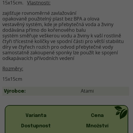
15x15cm.
Vlastnosti:
zajišťuje rovnoměrné zavlažování
opakovaně použitelný plast bez BPA a olova
vestavěný systém, kde je přebytečná voda a živiny
dodávána přímo do kořenového balu
systém směřuje veškerou vodu a živiny k vaší rostlině
čtyři třícestné kolíčky ve spodní části pro větší stabilitu
díry ve čtyřech rozích pro odvod přebytečné vody
samostatně zakoupené sponky lze použít ke spojení
odkapávacích přívodních vedení
Rozměry:
15x15cm
Atami
Výrobce:
Varianta
Cena
Dostupnost
Množství