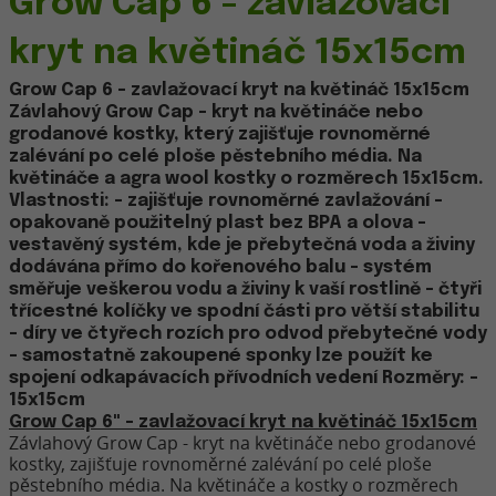
Grow Cap 6 - zavlažovací
kryt na květináč 15x15cm
Grow Cap 6 - zavlažovací kryt na květináč 15x15cm
Závlahový Grow Cap - kryt na květináče nebo
grodanové kostky, který zajišťuje rovnoměrné
zalévání po celé ploše pěstebního média. Na
květináče a agra wool kostky o rozměrech 15x15cm.
Vlastnosti: - zajišťuje rovnoměrné zavlažování -
opakovaně použitelný plast bez BPA a olova -
vestavěný systém, kde je přebytečná voda a živiny
dodávána přímo do kořenového balu - systém
směřuje veškerou vodu a živiny k vaší rostlině - čtyři
třícestné kolíčky ve spodní části pro větší stabilitu
- díry ve čtyřech rozích pro odvod přebytečné vody
- samostatně zakoupené sponky lze použít ke
spojení odkapávacích přívodních vedení Rozměry: -
15x15cm
Grow Cap 6" - zavlažovací kryt na květináč 15x15cm
Závlahový Grow Cap - kryt na květináče nebo grodanové
kostky, zajišťuje rovnoměrné zalévání po celé ploše
pěstebního média. Na květináče a kostky o rozměrech