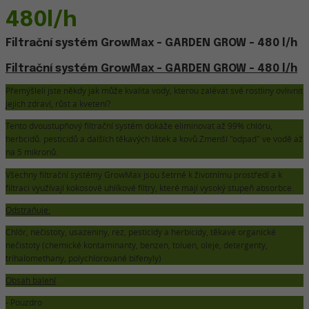
480l/h
Filtrační systém GrowMax - GARDEN GROW - 480 l/h
Filtrační systém GrowMax - GARDEN GROW - 480 l/h
Přemýšleli jste někdy jak může kvalita vody, kterou zalévat své rostliny ovlivnit
jejich zdraví, růst a kvetení?
Tento dvoustupňový filtrační systém dokáže eliminovat až 99% chlóru,
herbcidů. pesticidů a dalších těkavých látek a kovů.Zmenší "odpad" ve vodě až
na 5 mikronů.
Všechny filtrační systémy GrowMax jsou šetrné k životnímu prostředí a k
filtraci využívají kokosové uhlíkové filtry, které mají vysoký stupeň absorbce.
Odstraňuje:
Chlór, nečistoty, usazeniny, rez, pesticidy a herbicidy, těkavé organické
nečistoty (chemické kontaminanty, benzen, toluen, oleje, detergenty,
trihalomethany, polychlorované bifenyly)
Obsah balení
- Pouzdro