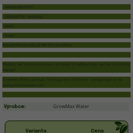
- Sedimentární filtr
- Uhlíkový filtr - kokosový
- Ventil
- Hadici
Rozsah filtrace vody až 480 litrů za hodinu.
Předtím, než začnete pracovat s produkty GrowMax Water pečlivě si pročtěte
manuál!
GrowMax Water zaručuje 2 letou garanci funkčnosti - zaregistrujte se na
www.growmaxwater.com
GrowMax Water
Výrobce:
Varianta
Cena