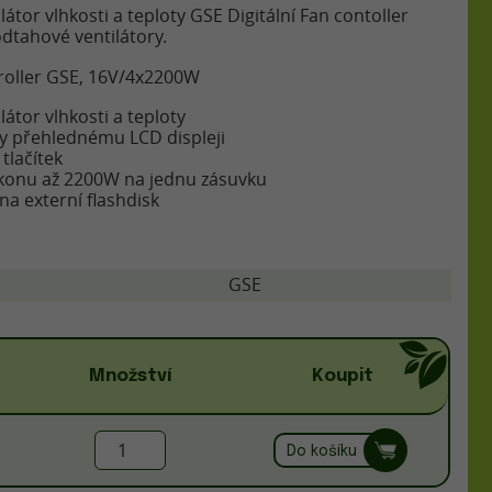
átor vlhkosti a teploty GSE Digitální Fan contoller
dtahové ventilátory.
roller GSE, 16V/4x2200W
átor vlhkosti a teploty
y přehlednému LCD displeji
tlačítek
říkonu až 2200W na jednu zásuvku
na externí flashdisk
GSE
Množství
Koupit
Do košíku