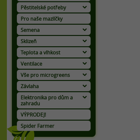
Pěstitelské potřeby
Rozprašovače a postřikovače
Pro naše mazlíčky
Semena
Aromatické a léčivé rostliny
Sklizeň
Teplota a vlhkost
Ventilace
Aktivní uhlí a filtrační tkanina
Vše pro microgreens
Výživa a ochrana microgreens
Závlaha
Elektronika pro dům a
zahradu
Lapače hmyzu a odháněče ptáků
VÝPRODEJ!
Spider Farmer