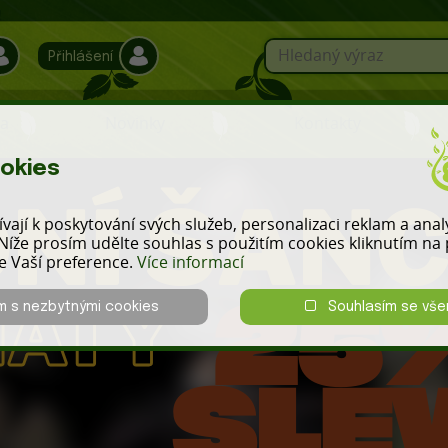
Přihlášení
a
Novinky
Kontakty
okies
vají k poskytování svých služeb, personalizaci reklam a ana
Níže prosím udělte souhlas s použitím cookies kliknutím na p
le Vaší preference.
Více informací
m s nezbytnými cookies
Souhlasím se vše