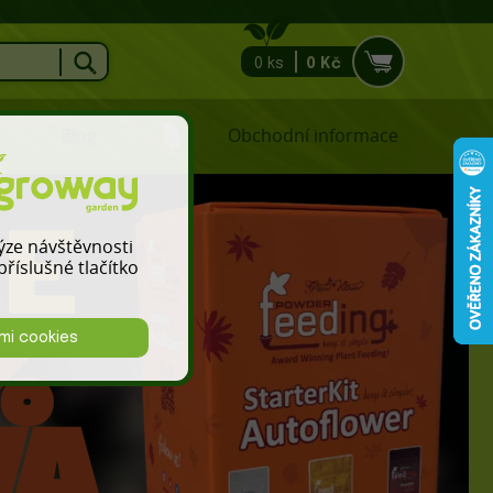
0 ks
0 Kč
Blog
Obchodní informace
lýze návštěvnosti
říslušné tlačítko
mi cookies