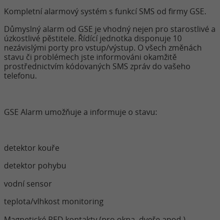
Kompletní alarmový systém s funkcí SMS od firmy GSE.
Důmyslný alarm od GSE je vhodný nejen pro starostlivé a
úzkostlivé pěstitele. Řídící jednotka disponuje 10
nezávislými porty pro vstup/výstup. O všech změnách
stavu či problémech jste informováni okamžitě
prostřednictvím kódovaných SMS zpráv do vašeho
telefonu.
GSE Alarm umožňuje a informuje o stavu:
detektor kouře
detektor pohybu
vodní sensor
teplota/vlhkost monitoring
Magnetické RED kontakty (pro okna, dveře apod.)