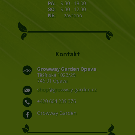
9.30 - 18.00
PÁ:
9.30 - 12.30
SO:
zavřeno
NE:
Kontakt
Growway Garden Opava
Těšínská 1023/29
746 01 Opava
shop@growway-garden.cz
+420 604 239 376
Growway Garden