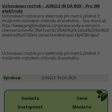
Uchovávací roztok - JUNGLE IN DA BOX - Pro 3M
elektrody
Uchovávací roztok pro elektrody pH metrů plněné 3
molárním roztokem chloridu draselného. - See more at:
http://www.jungleindabox.cz/uprava-vody-a-servisni-
chemie/uchov%C3%A1vac%C3%AD%20roztok%203m%20
elektrod%20100ml-detail.html#sthash.FljJ4EB0.dpuf
Uchovávací roztok pro elektrody pH metrů plněné 3
molárním roztokem chloridu draselného.
JUNGLE IN DA BOX
Výrobce:
Varianta
Cena
Dostupnost
Množství