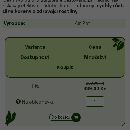
ideální volbu pro udržitelné pěstování. Zahradníci tak
získávají efektivní nádobu, která podporuje
rychlý růst,
.
silné kořeny a zdravější rostliny
Air-Pot
Výrobce:
Varianta
Cena
Dostupnost
Množství
Koupit
399,00 Kč
1 ks
339,00 Kč
Na objednávku
Do košíku