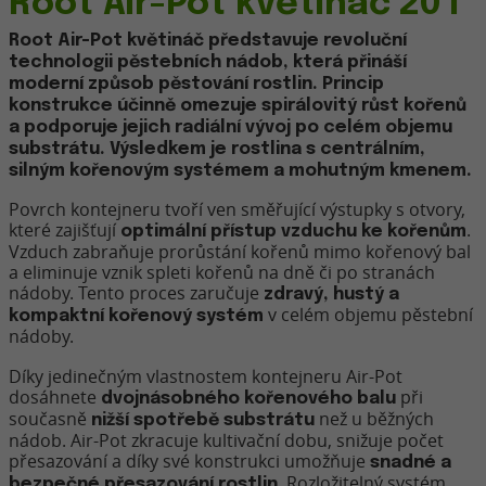
Root Air-Pot květináč 20 l
Root Air-Pot květináč představuje revoluční
technologii pěstebních nádob, která přináší
moderní způsob pěstování rostlin. Princip
konstrukce účinně omezuje spirálovitý růst kořenů
a podporuje jejich radiální vývoj po celém objemu
substrátu. Výsledkem je rostlina s centrálním,
silným kořenovým systémem a mohutným kmenem.
Povrch kontejneru tvoří ven směřující výstupky s otvory,
které zajišťují
.
optimální přístup vzduchu ke kořenům
Vzduch zabraňuje prorůstání kořenů mimo kořenový bal
a eliminuje vznik spleti kořenů na dně či po stranách
nádoby. Tento proces zaručuje
zdravý, hustý a
v celém objemu pěstební
kompaktní kořenový systém
nádoby.
Díky jedinečným vlastnostem kontejneru Air-Pot
dosáhnete
při
dvojnásobného kořenového balu
současně
než u běžných
nižší spotřebě substrátu
nádob. Air-Pot zkracuje kultivační dobu, snižuje počet
přesazování a díky své konstrukci umožňuje
snadné a
. Rozložitelný systém
bezpečné přesazování rostlin