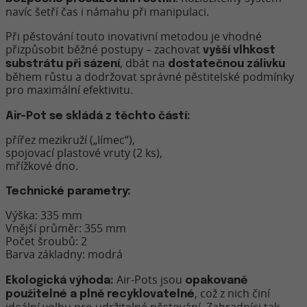
navíc šetří čas i námahu při manipulaci.
Při pěstování touto inovativní metodou je vhodné
přizpůsobit běžné postupy – zachovat
vyšší vlhkost
, dbát na
substrátu při sázení
dostatečnou zálivku
během růstu a dodržovat správné pěstitelské podmínky
pro maximální efektivitu.
Air-Pot se skládá z těchto částí:
přířez mezikruží („límec“),
spojovací plastové vruty (2 ks),
mřížkové dno.
Technické parametry:
Výška: 335 mm
Vnější průměr: 355 mm
Počet šroubů: 2
Barva základny: modrá
Air-Pots jsou
Ekologická výhoda:
opakovaně
, což z nich činí
použitelné a plně recyklovatelné