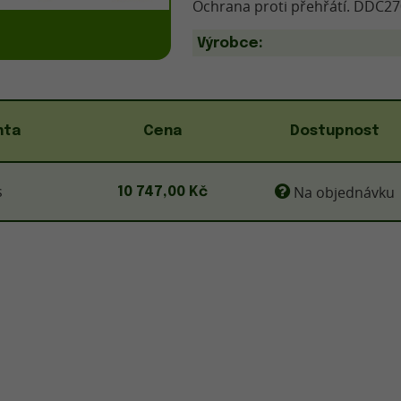
Ochrana proti přehřátí. DDC27
Výrobce:
nta
Cena
Dostupnost
s
Na objednávku
10 747,00 Kč