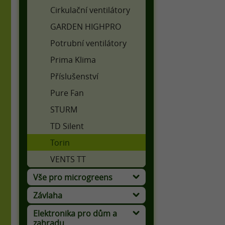
Cirkulační ventilátory
GARDEN HIGHPRO
Potrubní ventilátory
Prima Klima
Příslušenství
Pure Fan
STURM
TD Silent
Torin
VENTS TT
Vše pro microgreens
Výživa a ochrana microgreens
Závlaha
Elektronika pro dům a
zahradu