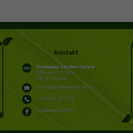
Kontakt
Growway Garden Opava
Těšínská 1023/29
746 01 Opava
shop@growway-garden.cz
+420 604 239 376
Growway Garden