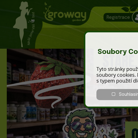
Registrace
Naše provozovn
Soubory Co
Tyto stránky použí
soubory cookies. 
s typem použití d
Souhlasí