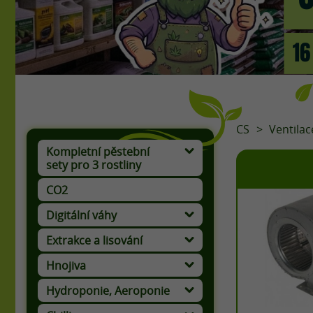
CS
Ventilac
Kompletní pěstební
sety pro 3 rostliny
CO2
Digitální váhy
Extrakce a lisování
Hnojiva
Hydroponie, Aeroponie