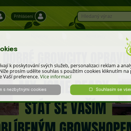
Přihlášení
a
Novinky
Kontakty
okies
vají k poskytování svých služeb, personalizaci reklam a ana
Níže prosím udělte souhlas s použitím cookies kliknutím na p
le Vaší preference.
Více informací
m s nezbytnými cookies
Souhlasím se vše