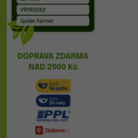
Lapače hmyzu a odháněče ptáků
VÝPRODEJ!
Spider Farmer
DOPRAVA ZDARMA
NAD 2000 Kč