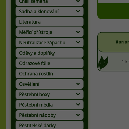
Chilli semena
Sadba a klonování
Sadbovací kostky a média
Literatura
Měřící přístroje
Kalibrační a udržovací roztoky
Neutralizace zápachu
Varia
Oděvy a doplňky
1 k
Odrazové fólie
Ochrana rostlin
Osvětlení
Pěstební boxy
Pěstební média
Půdní doplňky a obohacovače
Pěstební nádoby
Pěstitelské dárky