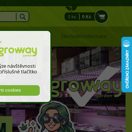
0 ks
0 Kč
Blog
Obchodní informace
lýze návštěvnosti
říslušné tlačítko
mi cookies